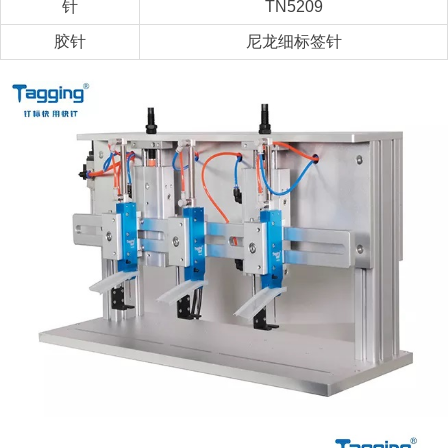
针
TN5209
胶针
尼龙细标签针